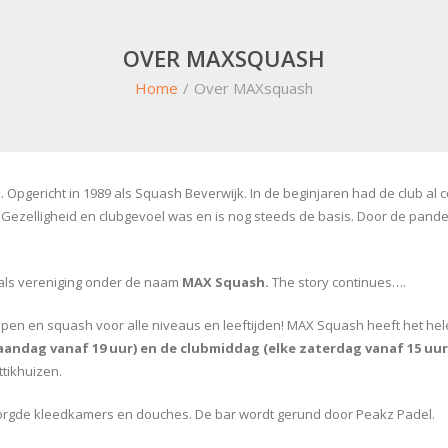
OVER MAXSQUASH
Home
/
Over MAXsquash
jk. Opgericht in 1989 als Squash Beverwijk. In de beginjaren had de club a
Gezelligheid en clubgevoel was en is nog steeds de basis. Door de pand
 als vereniging onder de naam
MAX Squash.
The story continues….
happen en squash voor alle niveaus en leeftijden! MAX Squash heeft het
andag vanaf 19 uur) en de clubmiddag (elke zaterdag vanaf 15 uur
ttikhuizen.
orgde kleedkamers en douches. De bar wordt gerund door Peakz Padel.