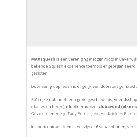
MAXsquash
is een vereniging met zijn roots in Beverwi
bekende Squash experience toernooi er georganiseerd. 
gesloten.
Door een groep leden is er gelijk een doorstart gemaakt
Zo’n rijke club heeft een grote geschiedenis, vriendsc
(dames en heren), (club)toernooien,
clubavond (elke ma
Onze ereleden zijn Tony Perez , John Hietbrink en Rick Lu
In sportcentrum Heemskerk zijn er 6 squashbanen, verz