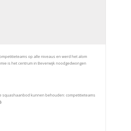
l competitieteams op alle niveaus en werd het alom
emie is het centrum in Beverwijk noodgedwongen
 hele squashaanbod kunnen behouden: competitieteams
)
.